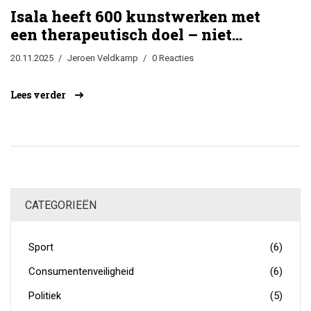
Isala heeft 600 kunstwerken met
een therapeutisch doel – niet
decoratie, maar genezing
20.11.2025
Jeroen Veldkamp
0 Reacties
Lees verder
CATEGORIEËN
Sport
(6)
Consumentenveiligheid
(6)
Politiek
(5)