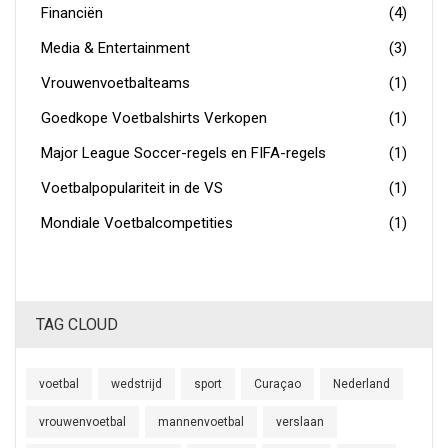
Financiën
(4)
Media & Entertainment
(3)
Vrouwenvoetbalteams
(1)
Goedkope Voetbalshirts Verkopen
(1)
Major League Soccer-regels en FIFA-regels
(1)
Voetbalpopulariteit in de VS
(1)
Mondiale Voetbalcompetities
(1)
TAG CLOUD
voetbal
wedstrijd
sport
Curaçao
Nederland
vrouwenvoetbal
mannenvoetbal
verslaan