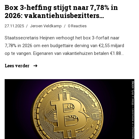
Box 3-heffing stijgt naar 7,78% in
2026: vakantiehuisbezitters
betalen €1.883 meer
27.11.2025
Jeroen Veldkamp
0 Reacties
Staatssecretaris Heijnen verhoogt het box 3-forfait naar
7,78% in 2026 om een budgettaire derving van €2,55 miljard
op te vangen. Eigenaren van vakantiehuizen betalen €1.883
meer belasting, terwijl de overgang naar werkelijk
Lees verder
rendement wordt uitgesteld tot 2028.