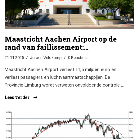
Maastricht Aachen Airport op de
rand van faillissement:
ambtenaren waarschuwen voor
21.11.2025
Jeroen Veldkamp
0 Reacties
financiële chaos
Maastricht Aachen Airport verliest 11,5 miljoen euro en
verliest passagiers en luchtvaartmaatschappijen. De
Provincie Limburg wordt verweten onvoldoende controle te
hebben. Faillissement is nu een reële optie.
Lees verder