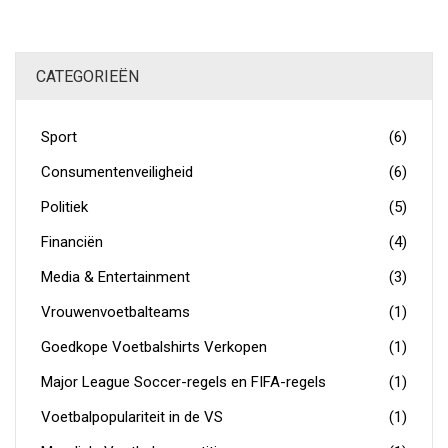
leidde.
CATEGORIEËN
Sport
(6)
Consumentenveiligheid
(6)
Politiek
(5)
Financiën
(4)
Media & Entertainment
(3)
Vrouwenvoetbalteams
(1)
Goedkope Voetbalshirts Verkopen
(1)
Major League Soccer-regels en FIFA-regels
(1)
Voetbalpopulariteit in de VS
(1)