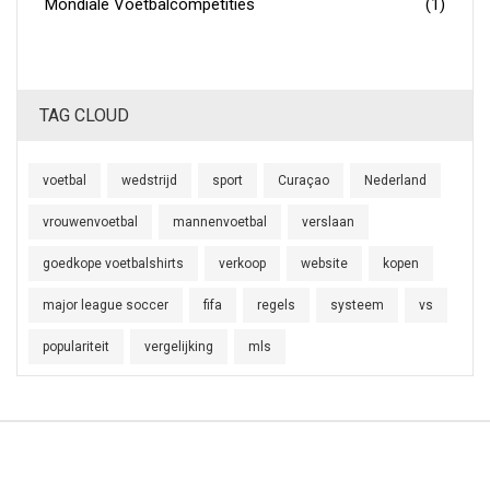
Mondiale Voetbalcompetities
(1)
TAG CLOUD
voetbal
wedstrijd
sport
Curaçao
Nederland
vrouwenvoetbal
mannenvoetbal
verslaan
goedkope voetbalshirts
verkoop
website
kopen
major league soccer
fifa
regels
systeem
vs
populariteit
vergelijking
mls