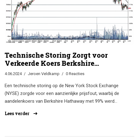
Technische Storing Zorgt voor
Verkeerde Koers Berkshire
Hathaway: Aandelen NYSE
4.06.2024
Jeroen Veldkamp
0 Reacties
Omlaag met 99%
Een technische storing op de New York Stock Exchange
(NYSE) zorgde voor een aanzienlijke prijsfout, waarbij de
aandelenkoers van Berkshire Hathaway met 99% werd
verlaagd. Dit werd snel gecorrigeerd, maar niet voordat het
Lees verder
zorgen baarde onder investeerders. Het incident kwam op
een dag waarop de NYSE al te maken had met technische
problemen, wat tot vertragingen bij verschillende effecten