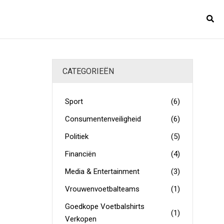
CATEGORIEËN
Sport
(6)
Consumentenveiligheid
(6)
Politiek
(5)
Financiën
(4)
Media & Entertainment
(3)
Vrouwenvoetbalteams
(1)
Goedkope Voetbalshirts
(1)
Verkopen