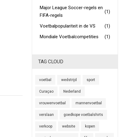
Major League Soccer-regels en
(1)
FIFA-regels
Voetbalpopulariteit in de VS
(1)
Mondiale Voetbalcompetities
(1)
TAG CLOUD
voetbal
wedstrijd
sport
Curaçao
Nederland
vrouwenvoetbal
mannenvoetbal
verslaan
goedkope voetbalshirts
verkoop
website
kopen