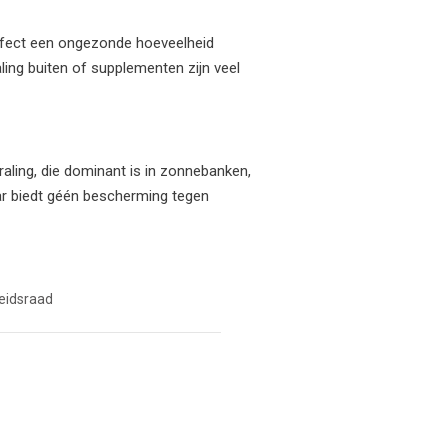
 effect een ongezonde hoeveelheid
aling buiten of supplementen zijn veel
raling, die dominant is in zonnebanken,
maar biedt géén bescherming tegen
eidsraad