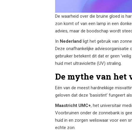
De waarheid over die bruine gloed is ha
zon komt of van een lamp in een donkere
advies, maar de boodschap wordt steed
In
Nederland
ligt het gebruik van zonn
Deze onafhankelijke adviesorganisatie c
gebruiker betekent dit dat er geen 'veilig
huid met ultraviolette (UV) straling.
De mythe van het v
Eén van de meest hardnekkige misvattin
geloven dat deze 'basistint' fungeert al
Maastricht UMC+
, het universitair med
Voorbruinen onder de zonnebank is geen
huid in en zorgen weliswaar voor een s
echte zon.