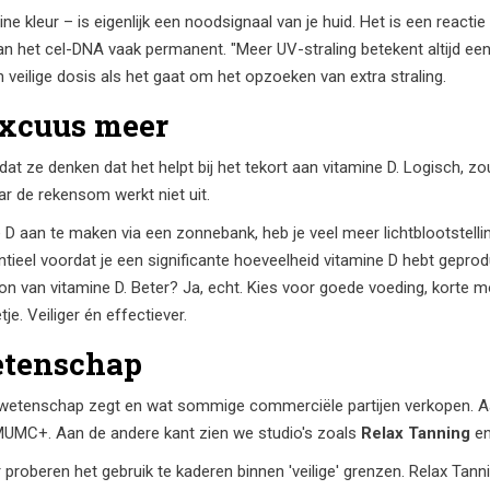
ine kleur – is eigenlijk een noodsignaal van je huid. Het is een reactie
an het cel-DNA vaak permanent. "Meer UV-straling betekent altijd een 
n veilige dosis als het gaat om het opzoeken van extra straling.
excuus meer
e denken dat het helpt bij het tekort aan vitamine D. Logisch, zou 
ar de rekensom werkt niet uit.
 D aan te maken via een zonnebank, heb je veel meer lichtblootstell
entieel voordat je een significante hoeveelheid vitamine D hebt gep
ron van vitamine D. Beter? Ja, echt. Kies voor goede voeding, korte
. Veiliger én effectiever.
etenschap
de wetenschap zegt en wat sommige commerciële partijen verkopen. 
MUMC+. Aan de andere kant zien we studio's zoals
Relax Tanning
e
 proberen het gebruik te kaderen binnen 'veilige' grenzen. Relax Tanni