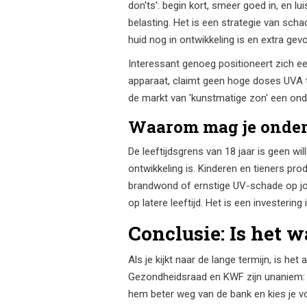
don'ts': begin kort, smeer goed in, en lu
belasting. Het is een strategie van sch
huid nog in ontwikkeling is en extra gevo
Interessant genoeg positioneert zich e
apparaat, claimt geen hoge doses UVA te 
de markt van 'kunstmatige zon' een onde
Waarom mag je onder 
De leeftijdsgrens van 18 jaar is geen w
ontwikkeling is. Kinderen en tieners p
brandwond of ernstige UV-schade op jon
op latere leeftijd. Het is een investering 
Conclusie: Is het 
Als je kijkt naar de lange termijn, is het
Gezondheidsraad en KWF zijn unaniem: e
hem beter weg van de bank en kies je vo