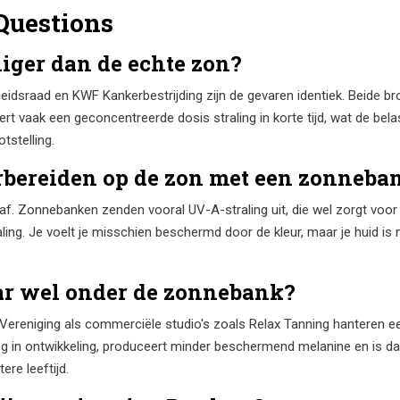
Questions
iger dan de echte zon?
idsraad en KWF Kankerbestrijding zijn de gevaren identiek. Beide br
t vaak een geconcentreerde dosis straling in korte tijd, wat de bela
tstelling.
rbereiden op de zon met een zonneba
t af. Zonnebanken zenden vooral UV-A-straling uit, die wel zorgt vo
ing. Je voelt je misschien beschermd door de kleur, maar je huid is
aar wel onder de zonnebank?
eniging als commerciële studio's zoals Relax Tanning hanteren een s
og in ontwikkeling, produceert minder beschermend melanine en is da
re leeftijd.