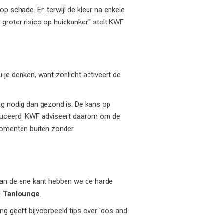
 op schade. En terwijl de kleur na enkele
groter risico op huidkanker," stelt KWF
je denken, want zonlicht activeert de
ing nodig dan gezond is. De kans op
roduceerd. KWF adviseert daarom om de
 momenten buiten zonder
Aan de ene kant hebben we de harde
n
Tanlounge
.
ng geeft bijvoorbeeld tips over 'do's and