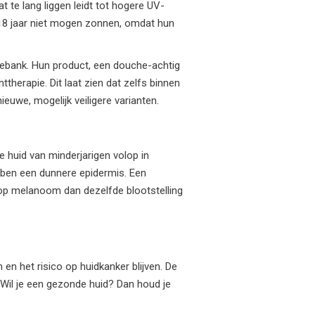
t te lang liggen leidt tot hogere UV-
e 18 jaar niet mogen zonnen, omdat hun
nnebank. Hun product, een douche-achtig
therapie. Dit laat zien dat zelfs binnen
euwe, mogelijk veiligere varianten.
e huid van minderjarigen volop in
bben een dunnere epidermis. Een
 op melanoom dan dezelfde blootstelling
n en het risico op huidkanker blijven. De
 Wil je een gezonde huid? Dan houd je