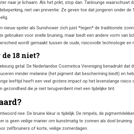
ister naar je lichaam. Als het prikt, stop dan. Tanlounge waarschuwt da
adebeperking, niet van preventie. Ze geven toe dat jongeren onder d
elig.
en nieuw speler als Sunshower zich juist *tegen* de traditionele zo
gebruiken voor snelle bruining, maar biedt een andere vorm van licht
rscheid wordt gemaakt tussen de oude, risicovolle technologie en ni
de 18 niet?
illekeurig getal. De Nederlandse Cosmetica Vereniging benadrukt dat d
roduceren minder melanine (het pigment dat bescherming biedt) en he
ge leeftijd heeft een veel grotere impact op het levenslange risico
in gezondheid die je niet terugverdient met een tijdelijke tint.
waard?
 antwoord nee. De bruine kleur is tijdelijk. De rimpels, de pigmentvlekke
r is geen veilige manier om kunstmatig te zonnen als doel bruining.
or zelfbruiners of korte, veilige zomerdagen.