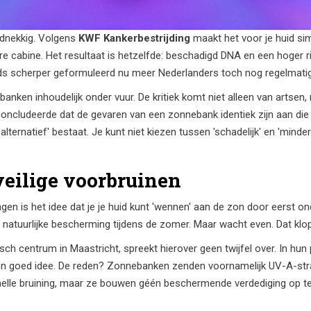
rdnekkig. Volgens
KWF Kankerbestrijding
maakt het voor je huid sim
 cabine. Het resultaat is hetzelfde: beschadigd DNA en een hoger ri
s scherper geformuleerd nu meer Nederlanders toch nog regelmatig
ebanken inhoudelijk onder vuur. De kritiek komt niet alleen van artse
oncludeerde dat de gevaren van een zonnebank identiek zijn aan die v
 alternatief' bestaat. Je kunt niet kiezen tussen 'schadelijk' en 'minder
eilige voorbruinen
gen is het idee dat je je huid kunt 'wennen' aan de zon door eerst 
s natuurlijke bescherming tijdens de zomer. Maar wacht even. Dat klop
isch centrum in Maastricht, spreekt hierover geen twijfel over. In hun 
 goed idee. De reden? Zonnebanken zenden voornamelijk UV-A-strale
nelle bruining, maar ze bouwen géén beschermende verdediging op t