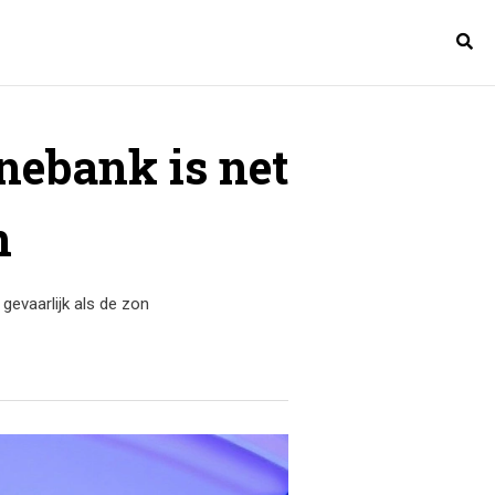
ebank is net
n
evaarlijk als de zon