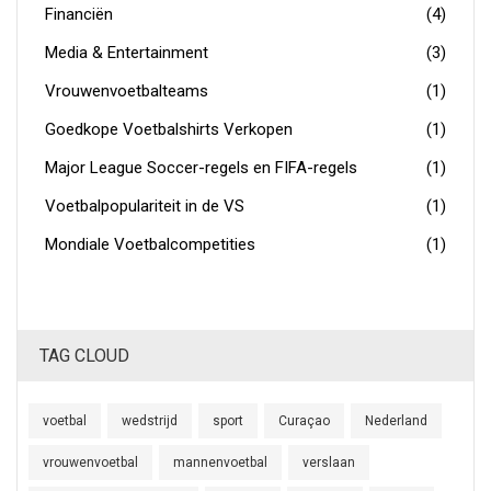
Financiën
(4)
Media & Entertainment
(3)
Vrouwenvoetbalteams
(1)
Goedkope Voetbalshirts Verkopen
(1)
Major League Soccer-regels en FIFA-regels
(1)
Voetbalpopulariteit in de VS
(1)
Mondiale Voetbalcompetities
(1)
TAG CLOUD
voetbal
wedstrijd
sport
Curaçao
Nederland
vrouwenvoetbal
mannenvoetbal
verslaan