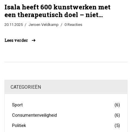
Isala heeft 600 kunstwerken met
een therapeutisch doel – niet
decoratie, maar genezing
20.11.2025
Jeroen Veldkamp
0 Reacties
Lees verder
CATEGORIEËN
Sport
(6)
Consumentenveiligheid
(6)
Politiek
(5)