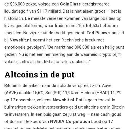
de $96.000 zakte, volgde een
CoinGlass
-geregistreerde
liquidatiegolf van $1,17 miljard. Dat is niet alleen groot — het is
historisch. De meeste verliezen kwamen van lange posities op
leveraged platforms, waar traders met 10x tot 50x hefboom
speelden. Nu zijn ze uit de markt geschopt.
Ted Pillows
, analist
bij
Newsbit.nl
, noemt het een "technische breuk met
emotionele gevolgen". "De markt had $98.000 als een heilig punt
gezien. Nu is het een herinnering aan de waarheid: crypto blijft
volatiel, zelfs als het lijkt alsof alles stabiel is."
Altcoins in de put
Bitcoin is de anker, maar de schade verspreidt zich. Aave
(AAVE) daalde 15,6%, Sui (SUI) 11,9% en Hedera (HBAR) 11,7%
op 17 november, volgens
Newsbit.nl
. Dat is geen toeval. In
bullmarkten trekken investeerders geld uit altcoins om in Bitcoin
te investeren. In een buis gaan ze juist weg — naar cash, goud
of dollars. De koers van
NVIDIA Corporation
bood op 17
november een tijdelijke opbeuring: na sterke winstcijfers steeg