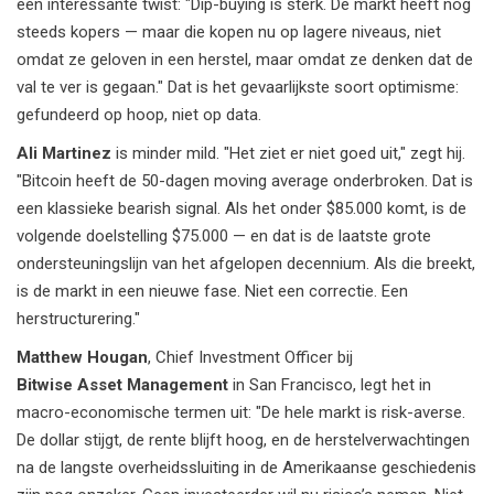
een interessante twist: "Dip-buying is sterk. De markt heeft nog
steeds kopers — maar die kopen nu op lagere niveaus, niet
omdat ze geloven in een herstel, maar omdat ze denken dat de
val te ver is gegaan." Dat is het gevaarlijkste soort optimisme:
gefundeerd op hoop, niet op data.
Ali Martinez
is minder mild. "Het ziet er niet goed uit," zegt hij.
"Bitcoin heeft de 50-dagen moving average onderbroken. Dat is
een klassieke bearish signal. Als het onder $85.000 komt, is de
volgende doelstelling $75.000 — en dat is de laatste grote
ondersteuningslijn van het afgelopen decennium. Als die breekt,
is de markt in een nieuwe fase. Niet een correctie. Een
herstructurering."
Matthew Hougan
, Chief Investment Officer bij
Bitwise Asset Management
in San Francisco, legt het in
macro-economische termen uit: "De hele markt is risk-averse.
De dollar stijgt, de rente blijft hoog, en de herstelverwachtingen
na de langste overheidssluiting in de Amerikaanse geschiedenis