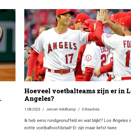
zijn
dag waarop de NYSE al te maken had met technische
problemen, wat tot vertragingen bij verschillende effect
leidde.
Hoeveel voetbalteams zijn er in L
Angeles?
1.08.2023
Jeroen Veldkamp
0 Reacties
Ik heb eens rondgesnuffeld en wat blijkt? Los Angeles i
echte voetbalhoofdstad! Er zijn maar liefst twee