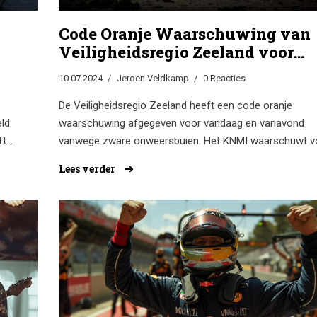
Code Oranje Waarschuwing van
Veiligheidsregio Zeeland voor
Hevige Onweersbuien Vandaag
10.07.2024
Jeroen Veldkamp
0 Reacties
De Veiligheidsregio Zeeland heeft een code oranje
eld
waarschuwing afgegeven voor vandaag en vanavond
ft
vanwege zware onweersbuien. Het KNMI waarschuwt v
dom
zware regenval, hagel en harde windstoten. Mensen wo
Lees verder
en
geadviseerd om binnen te blijven en losse voorwerpen
buitenshuis vast te zetten. De waarschuwing geldt tot
vanavond.