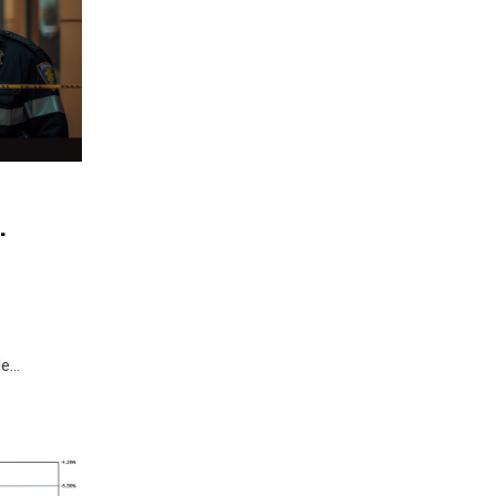
de
n.
jk
ekt nu