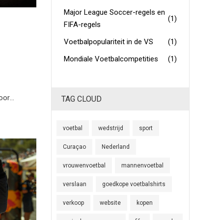
Major League Soccer-regels en
(1)
FIFA-regels
Voetbalpopulariteit in de VS
(1)
Mondiale Voetbalcompetities
(1)
oor
TAG CLOUD
rdt
voetbal
wedstrijd
sport
Curaçao
Nederland
vrouwenvoetbal
mannenvoetbal
verslaan
goedkope voetbalshirts
verkoop
website
kopen