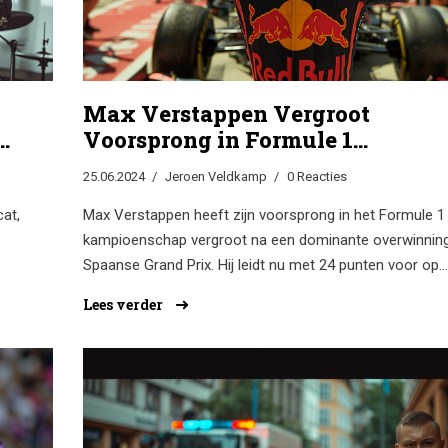
Max Verstappen Vergroot
n
Voorsprong in Formule 1
Kampioenschap na Spaanse Gra
25.06.2024
Jeroen Veldkamp
0 Reacties
Prix
at,
Max Verstappen heeft zijn voorsprong in het Formule 1
kampioenschap vergroot na een dominante overwinning
Spaanse Grand Prix. Hij leidt nu met 24 punten voor op
teamgenoot Sergio Pérez. De top vijf in het klassement b
Lees verder
ongewijzigd, met Fernando Alonso en Lewis Hamilton 
respectievelijk de vierde en vijfde positie. De volgende r
de Canadese Grand Prix.