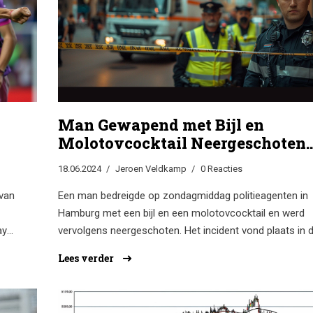
Man Gewapend met Bijl en
Molotovcocktail Neergeschoten
door Politie in Hamburgs Rosse
18.06.2024
Jeroen Veldkamp
0 Reacties
Buurt
 van
Een man bedreigde op zondagmiddag politieagenten in
Hamburg met een bijl en een molotovcocktail en werd
ay
vervolgens neergeschoten. Het incident vond plaats in 
er
drukke Rosse Buurt terwijl voetbalfans in de buurt ware
Lees verder
Politie zette eerst pepperspray in, maar moest uiteindeli
schieten toen de man bleef naderen. De politie onderzo
n in
de achtergrond van de verdachte.