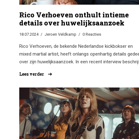
Rico Verhoeven onthult intieme
details over huwelijksaanzoek
18.07.2024
Jeroen Veldkamp
0 Reacties
Rico Verhoeven, de bekende Nederlandse kickbokser en
mixed martial artist, heeft onlangs openhartig details gede
over zijn huwelijksaanzoek. In een recent interview beschrij
Verhoeven de romantische en emotionele momenten ron
Lees verder
zijn aanzoek, wat een kijkje biedt in zijn persoonlijke leven 
relaties buiten de ring.