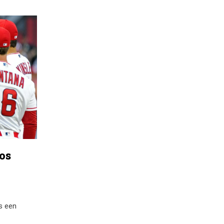
en
os
s een