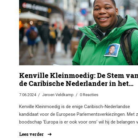
de groepsfase.
Kenville Kleinmoedig: De Stem va
de Caribische Nederlander in het
Europees Parlement
7.06.2024
Jeroen Veldkamp
0 Reacties
Kenville Kleinmoedig is de enige Caribisch-Nederlandse
kandidaat voor de Europese Parlementsverkiezingen. Met z
boodschap 'Europa is er ook voor ons' wil hij de belangen 
Caribisch Nederland in Den Haag en Brussel op de agenda
Lees verder
zetten. Zijn politieke betrokkenheid ontstond tijdens zijn