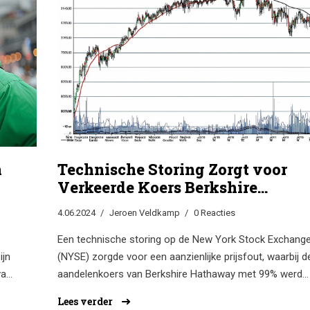
n
Technische Storing Zorgt voor
Verkeerde Koers Berkshire
Hathaway: Aandelen NYSE Oml
4.06.2024
Jeroen Veldkamp
0 Reacties
met 99%
Een technische storing op de New York Stock Exchang
ijn
(NYSE) zorgde voor een aanzienlijke prijsfout, waarbij d
van
aandelenkoers van Berkshire Hathaway met 99% werd
verlaagd. Dit werd snel gecorrigeerd, maar niet voordat 
Lees verder
zorgen baarde onder investeerders. Het incident kwam