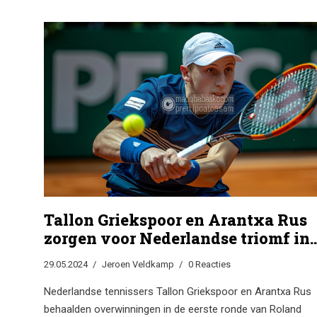
studietijd in Rotterdam en werd verder aangewakkerd door 
master in European Governance.
Tallon Griekspoor en Arantxa Rus
zorgen voor Nederlandse triomf in
eerste ronde Roland Garros
29.05.2024
Jeroen Veldkamp
0 Reacties
Nederlandse tennissers Tallon Griekspoor en Arantxa Rus
behaalden overwinningen in de eerste ronde van Roland