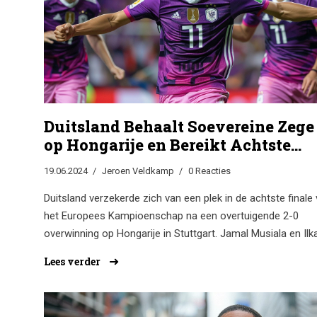
Duitsland Behaalt Soevereine Zege
op Hongarije en Bereikt Achtste
Finale EK
19.06.2024
Jeroen Veldkamp
0 Reacties
Duitsland verzekerde zich van een plek in de achtste finale
het Europees Kampioenschap na een overtuigende 2-0
overwinning op Hongarije in Stuttgart. Jamal Musiala en Ilk
Gündogan zorgden voor de doelpunten, terwijl Manuel Neu
Lees verder
een cruciale rol speelde in het doel. Deze overwinning
elimineerde Hongarije en Schotland uit het toernooi, en
markeerde een record voor Duitsland met zeven doelpunte