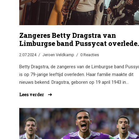
Zangeres Betty Dragstra van
Limburgse band Pussycat overlede
op 79-jarige leeftijd
2.07.2024
Jeroen Veldkamp
0 Reacties
Betty Dragstra, de zangeres van de Limburgse band Pussyc
is op 79-jarige leeftijd overleden. Haar familie maakte dit
nieuws bekend. Dragstra, geboren op 19 april 1943 in
Valkenburg, richtte Pussycat op in 1973 samen met haar
Lees verder
zussen Toni en Marianne. De band behaalde internationale
bekendheid met hits zoals 'Mississippi' en 'Smile'.